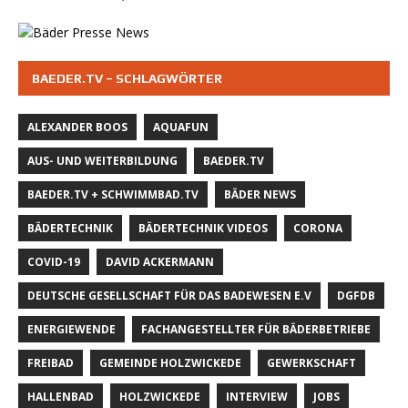
BAEDER.TV – SCHLAGWÖRTER
ALEXANDER BOOS
AQUAFUN
AUS- UND WEITERBILDUNG
BAEDER.TV
BAEDER.TV + SCHWIMMBAD.TV
BÄDER NEWS
BÄDERTECHNIK
BÄDERTECHNIK VIDEOS
CORONA
COVID-19
DAVID ACKERMANN
DEUTSCHE GESELLSCHAFT FÜR DAS BADEWESEN E.V
DGFDB
ENERGIEWENDE
FACHANGESTELLTER FÜR BÄDERBETRIEBE
FREIBAD
GEMEINDE HOLZWICKEDE
GEWERKSCHAFT
HALLENBAD
HOLZWICKEDE
INTERVIEW
JOBS