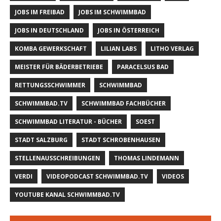
JOBS IM FREIBAD
JOBS IM SCHWIMMBAD
JOBS IN DEUTSCHLAND
JOBS IN ÖSTERREICH
KOMBA GEWERKSCHAFT
LILIAN LABS
LITHO VERLAG
MEISTER FÜR BÄDERBETRIEBE
PARACELSUS BAD
RETTUNGSSCHWIMMER
SCHWIMMBAD
SCHWIMMBAD.TV
SCHWIMMBAD FACHBÜCHER
SCHWIMMBAD LITERATUR - BÜCHER
SOEST
STADT SALZBURG
STADT SCHROBENHAUSEN
STELLENAUSSCHREIBUNGEN
THOMAS LINDEMANN
VERDI
VIDEOPODCAST SCHWIMMBAD.TV
VIDEOS
YOUTUBE KANAL SCHWIMMBAD.TV