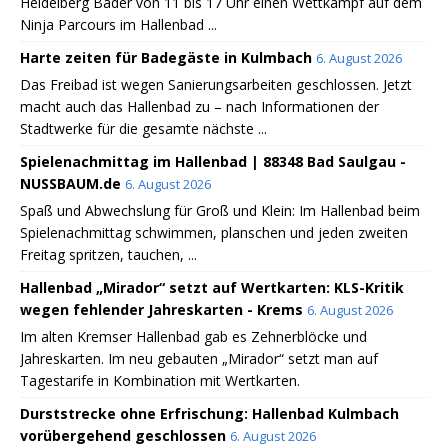
Heidelberg Bäder von 11 bis 17 Uhr einen Wettkampf auf dem
Ninja Parcours im Hallenbad ...
Harte zeiten für Badegäste in Kulmbach
6. August 2026
Das Freibad ist wegen Sanierungsarbeiten geschlossen. Jetzt
macht auch das Hallenbad zu – nach Informationen der
Stadtwerke für die gesamte nächste ...
Spielenachmittag im Hallenbad | 88348 Bad Saulgau -
NUSSBAUM.de
6. August 2026
Spaß und Abwechslung für Groß und Klein: Im Hallenbad beim
Spielenachmittag schwimmen, planschen und jeden zweiten
Freitag spritzen, tauchen, ...
Hallenbad „Mirador“ setzt auf Wertkarten: KLS-Kritik
wegen fehlender Jahreskarten - Krems
6. August 2026
Im alten Kremser Hallenbad gab es Zehnerblöcke und
Jahreskarten. Im neu gebauten „Mirador“ setzt man auf
Tagestarife in Kombination mit Wertkarten.
Durststrecke ohne Erfrischung: Hallenbad Kulmbach
vorübergehend geschlossen
6. August 2026