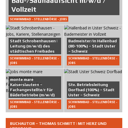
Bad-/Saunaaufsicht m/w/d /
Vollzeit
SCHWIMMBAD - STELLENBÖRSE - JOBS
Stadt Schrobenhausen |
Badmeister/in Hallenbad
Leitung (m/w/d) des
(80-100%) – Stadt Uster
städtischen Freibades
– Schweiz
SCHWIMMBAD - STELLENBÖRSE -
SCHWIMMBAD - STELLENBÖRSE -
JOBS
JOBS
monte mare
Kaiserslautern –
Stv. Betriebsleitung
Fachangestellte/r für
Dorfbad (100%) – Stadt
Bäderbetriebe (m/w/d)
Uster – Schweiz
SCHWIMMBAD - STELLENBÖRSE -
SCHWIMMBAD - STELLENBÖRSE -
JOBS
JOBS
BUCHAUTOR – THOMAS SCHMITT | MIT HERZ UND