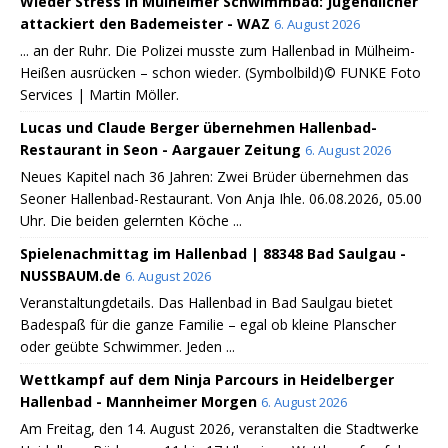
Wieder Stress in Mülheimer Schwimmbad: Jugendlicher
attackiert den Bademeister - WAZ
6. August 2026
... an der Ruhr. Die Polizei musste zum Hallenbad in Mülheim-
Heißen ausrücken – schon wieder. (Symbolbild)© FUNKE Foto
Services | Martin Möller.
Lucas und Claude Berger übernehmen Hallenbad-
Restaurant in Seon - Aargauer Zeitung
6. August 2026
Neues Kapitel nach 36 Jahren: Zwei Brüder übernehmen das
Seoner Hallenbad-Restaurant. Von Anja Ihle. 06.08.2026, 05.00
Uhr. Die beiden gelernten Köche ...
Spielenachmittag im Hallenbad | 88348 Bad Saulgau -
NUSSBAUM.de
6. August 2026
Veranstaltungdetails. Das Hallenbad in Bad Saulgau bietet
Badespaß für die ganze Familie – egal ob kleine Planscher
oder geübte Schwimmer. Jeden ...
Wettkampf auf dem Ninja Parcours in Heidelberger
Hallenbad - Mannheimer Morgen
6. August 2026
Am Freitag, den 14. August 2026, veranstalten die Stadtwerke