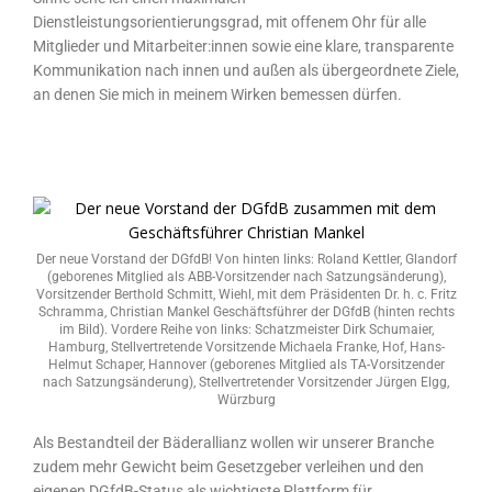
Dienstleistungsorientierungsgrad, mit offenem Ohr für alle
Mitglieder und Mitarbeiter:innen sowie eine klare, transparente
Kommunikation nach innen und außen als übergeordnete Ziele,
an denen Sie mich in meinem Wirken bemessen dürfen.
Der neue Vorstand der DGfdB! Von hinten links: Roland Kettler, Glandorf
(geborenes Mitglied als ABB-Vorsitzender nach Satzungsänderung),
Vorsitzender Berthold Schmitt, Wiehl, mit dem Präsidenten Dr. h. c. Fritz
Schramma, Christian Mankel Geschäftsführer der DGfdB (hinten rechts
im Bild). Vordere Reihe von links: Schatzmeister Dirk Schumaier,
Hamburg, Stellvertretende Vorsitzende Michaela Franke, Hof, Hans-
Helmut Schaper, Hannover (geborenes Mitglied als TA-Vorsitzender
nach Satzungsänderung), Stellvertretender Vorsitzender Jürgen Elgg,
Würzburg
Als Bestandteil der Bäderallianz wollen wir unserer Branche
zudem mehr Gewicht beim Gesetzgeber verleihen und den
eigenen DGfdB-Status als wichtigste Plattform für