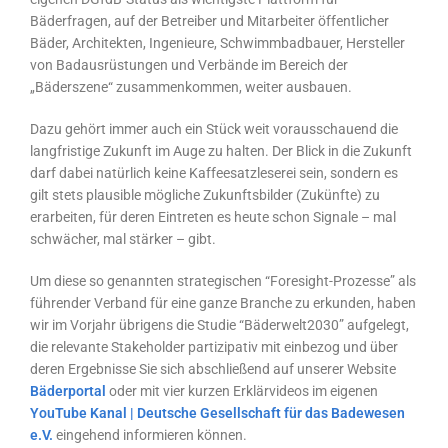
Bäderfragen, auf der Betreiber und Mitarbeiter öffentlicher
Bäder, Architekten, Ingenieure, Schwimmbadbauer, Hersteller
von Badausrüstungen und Verbände im Bereich der
„Bäderszene“ zusammenkommen, weiter ausbauen.
Dazu gehört immer auch ein Stück weit vorausschauend die
langfristige Zukunft im Auge zu halten. Der Blick in die Zukunft
darf dabei natürlich keine Kaffeesatzleserei sein, sondern es
gilt stets plausible mögliche Zukunftsbilder (Zukünfte) zu
erarbeiten, für deren Eintreten es heute schon Signale – mal
schwächer, mal stärker – gibt.
Um diese so genannten strategischen “Foresight-Prozesse” als
führender Verband für eine ganze Branche zu erkunden, haben
wir im Vorjahr übrigens die Studie “Bäderwelt2030” aufgelegt,
die relevante Stakeholder partizipativ mit ein­bezog und über
deren Ergebnisse Sie sich abschließend auf unserer Website
Bäderportal
oder mit vier kurzen Erklärvideos im eigenen
YouTube Kanal | Deutsche Gesellschaft für das Badewesen
e.V.
eingehend informieren können.