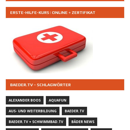
ERSTE-HILFE-KURS | ONLINE + ZERTIFIKAT
BAEDER.TV – SCHLAGWÖRTER
ALEXANDER BOOS
AQUAFUN
AUS- UND WEITERBILDUNG
BAEDER.TV
BAEDER.TV + SCHWIMMBAD.TV
BÄDER NEWS