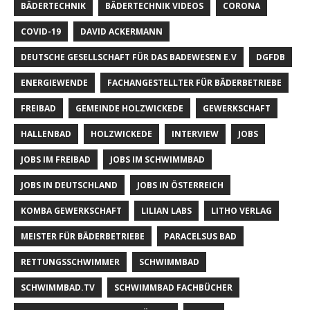
BÄDERTECHNIK
BÄDERTECHNIK VIDEOS
CORONA
COVID-19
DAVID ACKERMANN
DEUTSCHE GESELLSCHAFT FÜR DAS BADEWESEN E.V
DGFDB
ENERGIEWENDE
FACHANGESTELLTER FÜR BÄDERBETRIEBE
FREIBAD
GEMEINDE HOLZWICKEDE
GEWERKSCHAFT
HALLENBAD
HOLZWICKEDE
INTERVIEW
JOBS
JOBS IM FREIBAD
JOBS IM SCHWIMMBAD
JOBS IN DEUTSCHLAND
JOBS IN ÖSTERREICH
KOMBA GEWERKSCHAFT
LILIAN LABS
LITHO VERLAG
MEISTER FÜR BÄDERBETRIEBE
PARACELSUS BAD
RETTUNGSSCHWIMMER
SCHWIMMBAD
SCHWIMMBAD.TV
SCHWIMMBAD FACHBÜCHER