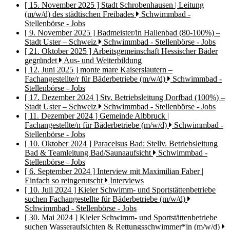
[ 15. November 2025 ]
Stadt Schrobenhausen | Leitung
(m/w/d) des städtischen Freibades
Schwimmbad -
Stellenbörse - Jobs
[ 9. November 2025 ]
Badmeister/in Hallenbad (80-100%) –
Stadt Uster – Schweiz
Schwimmbad - Stellenbörse - Jobs
[ 21. Oktober 2025 ]
Arbeitsgemeinschaft Hessischer Bäder
gegründet
Aus- und Weiterbildung
[ 12. Juni 2025 ]
monte mare Kaiserslautern –
Fachangestellte/r für Bäderbetriebe (m/w/d)
Schwimmbad -
Stellenbörse - Jobs
[ 17. Dezember 2024 ]
Stv. Betriebsleitung Dorfbad (100%) –
Stadt Uster – Schweiz
Schwimmbad - Stellenbörse - Jobs
[ 11. Dezember 2024 ]
Gemeinde Albbruck |
Fachangestellte/n für Bäderbetriebe (m/w/d)
Schwimmbad -
Stellenbörse - Jobs
[ 10. Oktober 2024 ]
Paracelsus Bad: Stellv. Betriebsleitung
Bad & Teamleitung Bad/Saunaaufsicht
Schwimmbad -
Stellenbörse - Jobs
[ 6. September 2024 ]
Interview mit Maximilian Faber |
Einfach so reingerutscht
Interviews
[ 10. Juli 2024 ]
Kieler Schwimm- und Sportstättenbetriebe
suchen Fachangestellte für Bäderbetriebe (m/w/d)
Schwimmbad - Stellenbörse - Jobs
[ 30. Mai 2024 ]
Kieler Schwimm- und Sportstättenbetriebe
suchen Wasseraufsichten & Rettungsschwimmer*in (m/w/d)