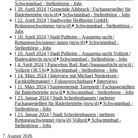
Schwimmbad - Stellenbörse - Jobs
[ 29. April 2024 ]
Gemeinde Albbruck | Fachangestellte/ für
Bäderbetriebe (m/w/d)
Schwimmbad - Stellenbörse - Jobs
[ 22. April 2024 ]
Stadtwerke Heilbronn GmbH:
Rettungsschwimmer (m/w/d)
Schwimmbad - Stellenbörse -
Jobs
[ 10. April 2024 ]
Stadt Pulheim – Aquarena sucht |
Rettungsschwimmer/-innen (m/w/d)
Schwimmbad -
Stellenbörse - Jobs
[ 10. April 2024 ]
Stadt Pulheim – Aquarena sucht Vollzeit |
Badewärter/in m/w/d
Schwimmbad - Stellenbörse - Jobs
[ 4. April 2024 ]
Paracelsus Bad: Bad-/Saunaaufsicht m/w/d /
Vollzeit (38,5 h)
Schwimmbad - Stellenbörse - Jobs
[ 14. März 2024 ]
Interview mit Michael Niederkorn |
Fachkräftemangel + Fokusverschiebung
Interviews
[ 11. März 2024 ]
Samtgemeinde Tarmstedt | Fachangestellten
für Bäderbetriebe m/w/d
Schwimmbad - Stellenbörse - Jobs
[ 23. Januar 2024 ]
Stadt Schrobenhausen | mehrere
Fachangestellten für Bäderbetriebe (m/w/d)
Schwimmbad -
Stellenbörse - Jobs
[ 23. Januar 2024 ]
Stadt Schrobenhausen | mehrere
Rettungsschwimmer (m/w/d) Vollzeit
Schwimmbad -
Stellenbörse - Jobs
7. August 2026