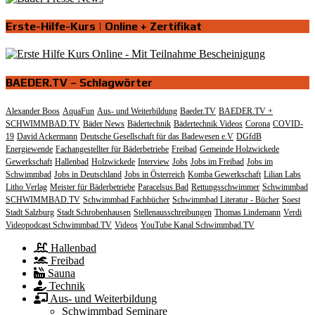
Erste-Hilfe-Kurs | Online + Zertifikat
BAEDER.TV – Schlagwörter
Alexander Boos
AquaFun
Aus- und Weiterbildung
Baeder.TV
BAEDER.TV +
SCHWIMMBAD.TV
Bäder News
Bädertechnik
Bädertechnik Videos
Corona
COVID-
19
David Ackermann
Deutsche Gesellschaft für das Badewesen e.V
DGfdB
Energiewende
Fachangestellter für Bäderbetriebe
Freibad
Gemeinde Holzwickede
Gewerkschaft
Hallenbad
Holzwickede
Interview
Jobs
Jobs im Freibad
Jobs im
Schwimmbad
Jobs in Deutschland
Jobs in Österreich
Komba Gewerkschaft
Lilian Labs
Litho Verlag
Meister für Bäderbetriebe
Paracelsus Bad
Rettungsschwimmer
Schwimmbad
SCHWIMMBAD.TV
Schwimmbad Fachbücher
Schwimmbad Literatur - Bücher
Soest
Stadt Salzburg
Stadt Schrobenhausen
Stellenausschreibungen
Thomas Lindemann
Verdi
Videopodcast Schwimmbad.TV
Videos
YouTube Kanal Schwimmbad.TV
Hallenbad
Freibad
Sauna
Technik
Aus- und Weiterbildung
Schwimmbad Seminare