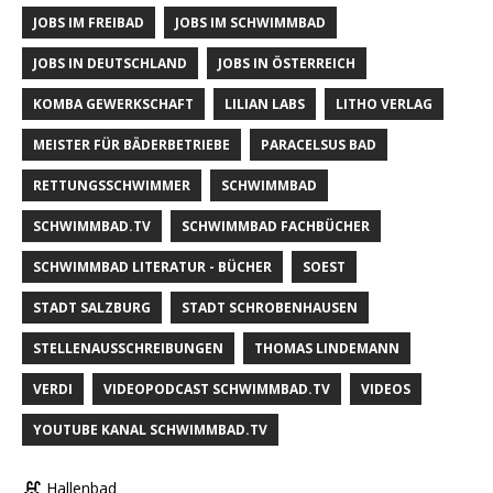
JOBS IM FREIBAD
JOBS IM SCHWIMMBAD
JOBS IN DEUTSCHLAND
JOBS IN ÖSTERREICH
KOMBA GEWERKSCHAFT
LILIAN LABS
LITHO VERLAG
MEISTER FÜR BÄDERBETRIEBE
PARACELSUS BAD
RETTUNGSSCHWIMMER
SCHWIMMBAD
SCHWIMMBAD.TV
SCHWIMMBAD FACHBÜCHER
SCHWIMMBAD LITERATUR - BÜCHER
SOEST
STADT SALZBURG
STADT SCHROBENHAUSEN
STELLENAUSSCHREIBUNGEN
THOMAS LINDEMANN
VERDI
VIDEOPODCAST SCHWIMMBAD.TV
VIDEOS
YOUTUBE KANAL SCHWIMMBAD.TV
Hallenbad