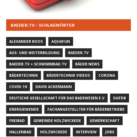
BAEDER.TV – SCHLAGWÖRTER
ALEXANDER BOOS
AQUAFUN
AUS- UND WEITERBILDUNG
BAEDER.TV
BAEDER.TV + SCHWIMMBAD.TV
BÄDER NEWS
BÄDERTECHNIK
BÄDERTECHNIK VIDEOS
CORONA
COVID-19
DAVID ACKERMANN
DEUTSCHE GESELLSCHAFT FÜR DAS BADEWESEN E.V
DGFDB
ENERGIEWENDE
FACHANGESTELLTER FÜR BÄDERBETRIEBE
FREIBAD
GEMEINDE HOLZWICKEDE
GEWERKSCHAFT
HALLENBAD
HOLZWICKEDE
INTERVIEW
JOBS