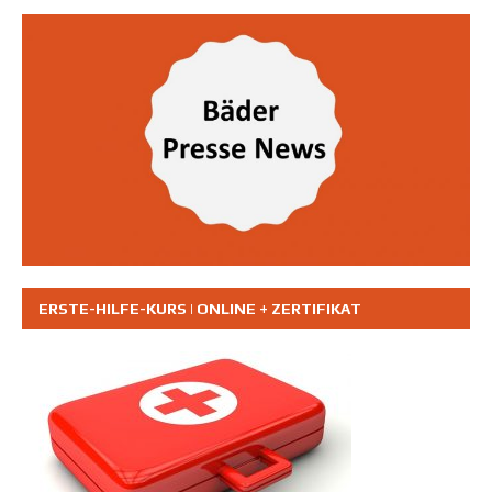
ERSTE-HILFE-KURS | ONLINE + ZERTIFIKAT