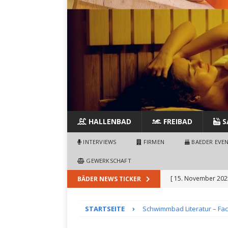
HALLENBAD
FREIBAD
S
INTERVIEWS
FIRMEN
BAEDER EVE
GEWERKSCHAFT
[ 15. November 202
BÄDER NEWS TICKER
Freibades
SCHWI
STARTSEITE
Schwimmbad Literatur – Fa
[ 9. November 2025