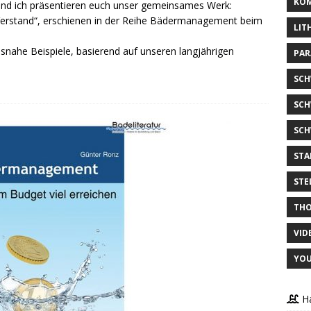
KOM
nd ich präsentieren euch unser gemeinsames Werk:
 Verstand“, erschienen in der Reihe Bädermanagement beim
LIT
axisnahe Beispiele, basierend auf unseren langjährigen
PAR
SC
SCH
SCH
STA
STE
THO
VID
YOU
Ha