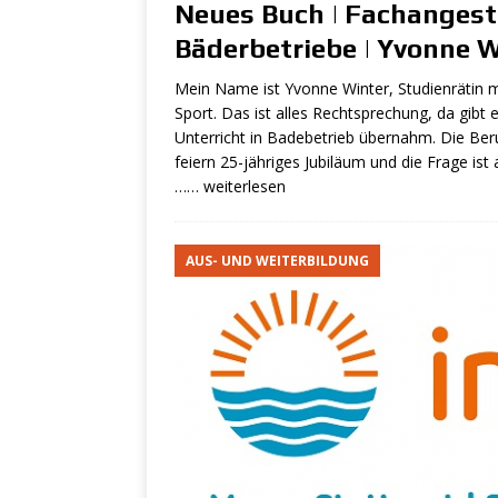
Neues Buch | Fachangeste
Bäderbetriebe (m/
Bäderbetriebe | Yvonne 
[ 30. Mai 2024 ]
Kie
Mein Name ist Yvonne Winter, Studienrätin m
& Rettungsschwimm
Sport. Das ist alles Rechtsprechung, da gibt es
Unterricht in Bade­betrieb übernahm. Die Ber
[ 29. April 2024 ]
Ge
feiern 25-jähriges Jubiläum und die Frage ist a
…… weiterlesen
SCHWIMMBAD - S
[ 22. April 2024 ]
St
AUS- UND WEITERBILDUNG
SCHWIMMBAD - STEL
[ 10. April 2024 ]
St
(m/w/d)
SCHWIMM
[ 10. April 2024 ]
St
SCHWIMMBAD - STEL
[ 4. April 2024 ]
Par
SCHWIMMBAD - STEL