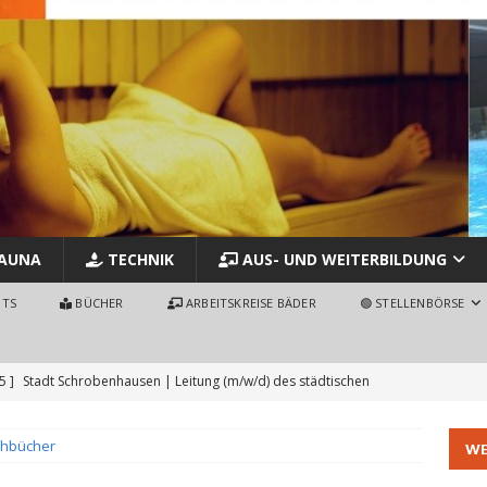
AUNA
TECHNIK
AUS- UND WEITERBILDUNG
NTS
BÜCHER
ARBEITSKREISE BÄDER
🟢 STELLENBÖRSE
5 ]
Stadt Schrobenhausen | Leitung (m/w/d) des städtischen
MMBAD - STELLENBÖRSE - JOBS
chbücher
WE
 ]
Badmeister/in Hallenbad (80-100%) – Stadt Uster – Schweiz