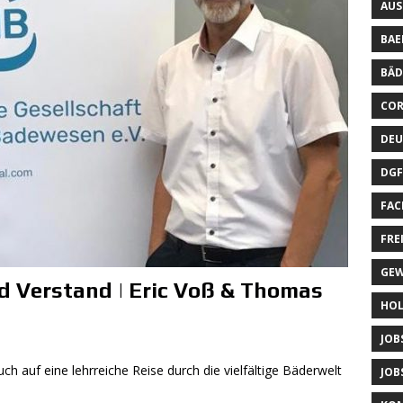
AUS
BAE
BÄD
CO
DEU
DGF
FAC
FRE
GEW
d Verstand | Eric Voß & Thomas
HOL
JOB
uch auf eine lehrreiche Reise durch die vielfältige Bäderwelt
JOB