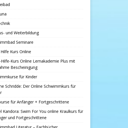
eibad
una
chnik
s- und Weiterbildung
immbad Seminare
 Hilfe Kurs Online
-Hilfe-Kurs Online Lernakademie Plus mit
nahme Bescheinigung
immkurse für Kinder
e Schridde: Der Online Schwimmkurs für
r
kurse für Anfänger + Fortgeschrittene
l Kandora: Swim For You online Kraulkurs für
ger und Fortgeschrittene
immbad Literatur – Fachbücher