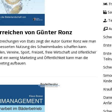
Fr
Sa
Te
Au
erreichen von Günter Ronz
Schw
reichungen von Etats zeigt der Autor Günter Ronz wie man
Erste
erbesserten Nutzung des Schwimmbades schaffen kann.
n, Vereine, Sport, Freizeit, freie Wirtschaft und öffentlicher
Erste
it ein wenig Marketing und Öffentlichkeit kann man die
Teil
eting aufbauen.
Schw
Simon
Kinde
Kraul
Danie
Anfän
Schw