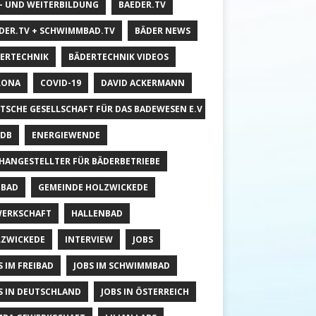
- UND WEITERBILDUNG
BAEDER.TV
DER.TV + SCHWIMMBAD.TV
BÄDER NEWS
ERTECHNIK
BÄDERTECHNIK VIDEOS
RONA
COVID-19
DAVID ACKERMANN
TSCHE GESELLSCHAFT FÜR DAS BADEWESEN E.V
DB
ENERGIEWENDE
HANGESTELLTER FÜR BÄDERBETRIEBE
IBAD
GEMEINDE HOLZWICKEDE
ERKSCHAFT
HALLENBAD
ZWICKEDE
INTERVIEW
JOBS
S IM FREIBAD
JOBS IM SCHWIMMBAD
S IN DEUTSCHLAND
JOBS IN ÖSTERREICH