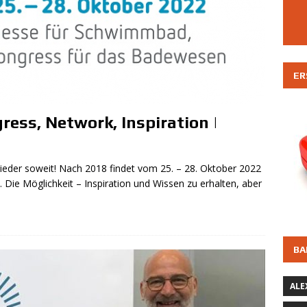
terview mit Michael Niederkorn | Fachkräftemangel +
INTERVIEWS
amtgemeinde Tarmstedt | Fachangestellten für Bäderbetriebe
ER
AD - STELLENBÖRSE - JOBS
Stadt Schrobenhausen | mehrere Fachangestellten für
ress, Network, Inspiration |
w/d)
SCHWIMMBAD - STELLENBÖRSE - JOBS
Stadt Schrobenhausen | mehrere Rettungsschwimmer (m/w/d)
 wieder soweit! Nach 2018 findet vom 25. – 28. Oktober 2022
AD - STELLENBÖRSE - JOBS
t. Die Möglichkeit – Inspiration und Wissen zu erhalten, aber
Paracelsus Bad: Bad-/Saunaaufsicht m/w/d / Vollzeit
LENBÖRSE - JOBS
BA
ALE