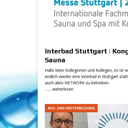
[ 14. März 2024 ]
In
Fokusverschiebung
[ 11. März 2024 ]
S
m/w/d
SCHWIMMB
[ 23. Januar 2024 ]
Interbad Stuttgart | Kong
Bäderbetriebe (m/
Sauna
[ 23. Januar 2024 ]
Hallo liebe Kolleginnen und Kollegen, es ist
Vollzeit
SCHWIMMB
endlich wieder eine Interbad in Stuttgart stat
auch aktiv NETWORK zu betreiben.
[ 7. Februar 2026 ]
…… weiterlesen
SCHWIMMBAD - STEL
AUS- UND WEITERBILDUNG