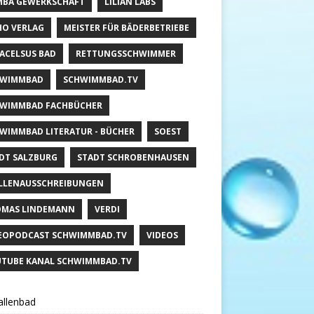
BA GEWERKSCHAFT
LILIAN LABS
HO VERLAG
MEISTER FÜR BÄDERBETRIEBE
ACELSUS BAD
RETTUNGSSCHWIMMER
HWIMMBAD
SCHWIMMBAD.TV
WIMMBAD FACHBÜCHER
WIMMBAD LITERATUR - BÜCHER
SOEST
DT SALZBURG
STADT SCHROBENHAUSEN
LLENAUSSCHREIBUNGEN
MAS LINDEMANN
VERDI
EOPODCAST SCHWIMMBAD.TV
VIDEOS
TUBE KANAL SCHWIMMBAD.TV
llenbad