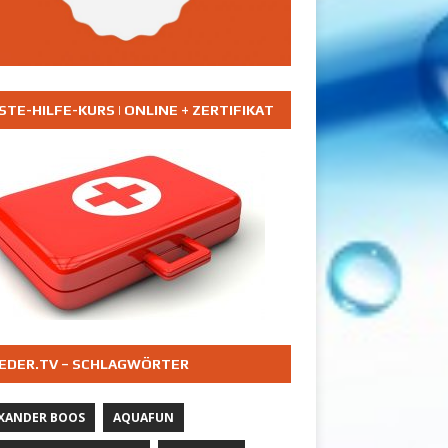
STE-HILFE-KURS | ONLINE + ZERTIFIKAT
EDER.TV – SCHLAGWÖRTER
XANDER BOOS
AQUAFUN