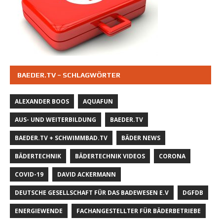
BAEDER.TV – SCHLAGWÖRTER
ALEXANDER BOOS
AQUAFUN
AUS- UND WEITERBILDUNG
BAEDER.TV
BAEDER.TV + SCHWIMMBAD.TV
BÄDER NEWS
BÄDERTECHNIK
BÄDERTECHNIK VIDEOS
CORONA
COVID-19
DAVID ACKERMANN
DEUTSCHE GESELLSCHAFT FÜR DAS BADEWESEN E.V
DGFDB
ENERGIEWENDE
FACHANGESTELLTER FÜR BÄDERBETRIEBE