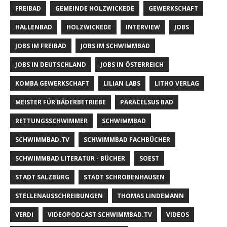
FREIBAD
GEMEINDE HOLZWICKEDE
GEWERKSCHAFT
HALLENBAD
HOLZWICKEDE
INTERVIEW
JOBS
JOBS IM FREIBAD
JOBS IM SCHWIMMBAD
JOBS IN DEUTSCHLAND
JOBS IN ÖSTERREICH
KOMBA GEWERKSCHAFT
LILIAN LABS
LITHO VERLAG
MEISTER FÜR BÄDERBETRIEBE
PARACELSUS BAD
RETTUNGSSCHWIMMER
SCHWIMMBAD
SCHWIMMBAD.TV
SCHWIMMBAD FACHBÜCHER
SCHWIMMBAD LITERATUR - BÜCHER
SOEST
STADT SALZBURG
STADT SCHROBENHAUSEN
STELLENAUSSCHREIBUNGEN
THOMAS LINDEMANN
VERDI
VIDEOPODCAST SCHWIMMBAD.TV
VIDEOS