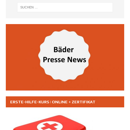
ERSTE-HILFE-KURS | ONLINE + ZERTIFIKAT