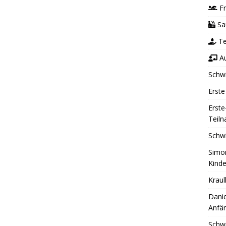
Fr
Sa
Te
Au
Schw
Erste
Erste
Teil
Schw
Simon
Kinde
Kraul
Danie
Anfän
Schw