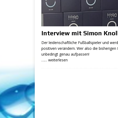
[ 14. März 2024 ]
In
Fokusverschiebung
[ 11. März 2024 ]
S
Interview mit Simon Knol
m/w/d
SCHWIMMB
Der leidenschaftliche Fußballspieler und wer
[ 23. Januar 2024 ]
positiven verändern. Wer also die bisherige
Bäderbetriebe (m/
unbedingt genau aufpassen!
…… weiterlesen
[ 23. Januar 2024 ]
Vollzeit
SCHWIMMB
[ 7. Februar 2026 ]
SCHWIMMBAD - STEL