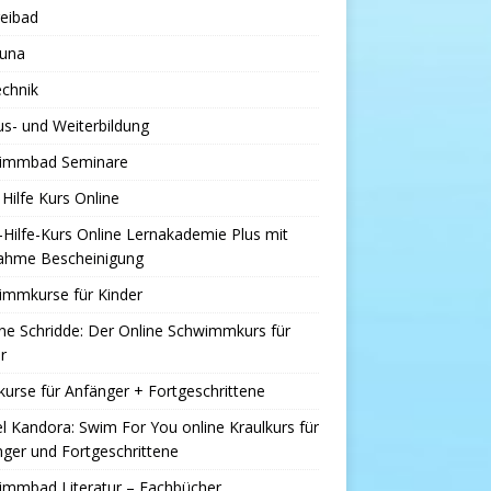
eibad
una
chnik
s- und Weiterbildung
immbad Seminare
 Hilfe Kurs Online
-Hilfe-Kurs Online Lernakademie Plus mit
nahme Bescheinigung
immkurse für Kinder
e Schridde: Der Online Schwimmkurs für
r
kurse für Anfänger + Fortgeschrittene
l Kandora: Swim For You online Kraulkurs für
ger und Fortgeschrittene
immbad Literatur – Fachbücher