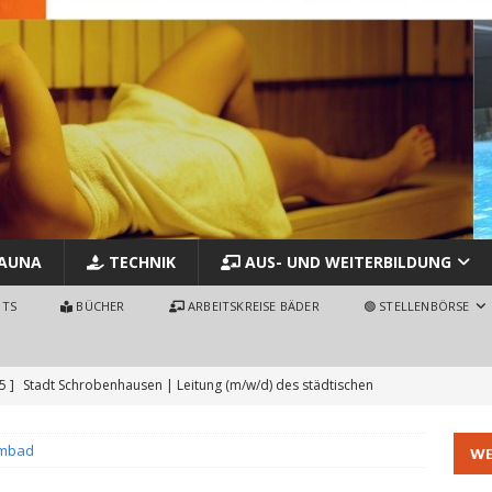
AUNA
TECHNIK
AUS- UND WEITERBILDUNG
NTS
BÜCHER
ARBEITSKREISE BÄDER
🟢 STELLENBÖRSE
5 ]
Stadt Schrobenhausen | Leitung (m/w/d) des städtischen
MMBAD - STELLENBÖRSE - JOBS
mmbad
WE
 ]
Badmeister/in Hallenbad (80-100%) – Stadt Uster – Schweiz