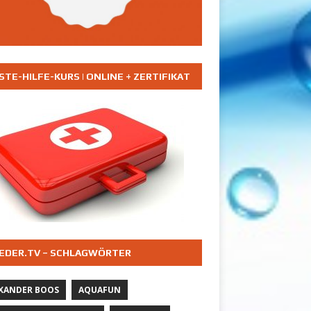
STE-HILFE-KURS | ONLINE + ZERTIFIKAT
EDER.TV – SCHLAGWÖRTER
XANDER BOOS
AQUAFUN