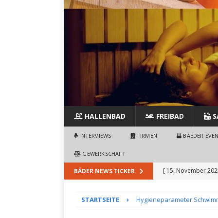
HALLENBAD
FREIBAD
S
INTERVIEWS
FIRMEN
BAEDER EVE
GEWERKSCHAFT
[ 15. November 202
BÄDER NEWS TICKER
Freibades
SCHWI
STARTSEITE
Hygieneparameter Schwi
[ 9. November 2025