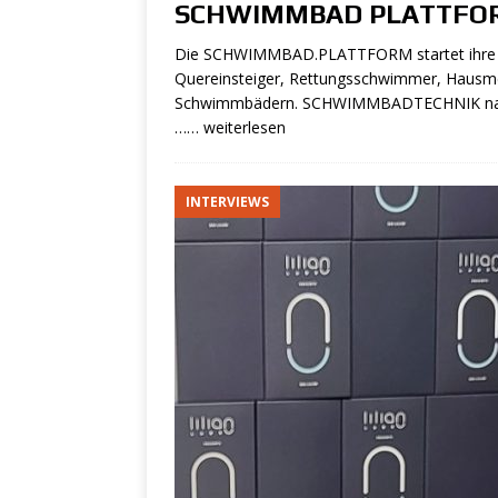
SCHWIMMBAD PLATTFORM
Bäderbetriebe (m/
Die SCHWIMMBAD.PLATTFORM startet ihre A
[ 30. Mai 2024 ]
Kie
Quereinsteiger, Rettungsschwimmer, Hausmei
Schwimmbädern. SCHWIMMBADTECHNIK na
& Rettungsschwimm
…… weiterlesen
[ 29. April 2024 ]
Ge
SCHWIMMBAD - S
INTERVIEWS
[ 22. April 2024 ]
St
SCHWIMMBAD - STEL
[ 10. April 2024 ]
St
(m/w/d)
SCHWIMM
[ 10. April 2024 ]
St
SCHWIMMBAD - STEL
[ 4. April 2024 ]
Par
SCHWIMMBAD - STEL