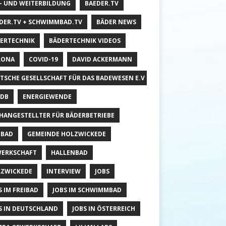
- UND WEITERBILDUNG
BAEDER.TV
DER.TV + SCHWIMMBAD.TV
BÄDER NEWS
ERTECHNIK
BÄDERTECHNIK VIDEOS
RONA
COVID-19
DAVID ACKERMANN
TSCHE GESELLSCHAFT FÜR DAS BADEWESEN E.V
DB
ENERGIEWENDE
HANGESTELLTER FÜR BÄDERBETRIEBE
IBAD
GEMEINDE HOLZWICKEDE
ERKSCHAFT
HALLENBAD
ZWICKEDE
INTERVIEW
JOBS
S IM FREIBAD
JOBS IM SCHWIMMBAD
S IN DEUTSCHLAND
JOBS IN ÖSTERREICH