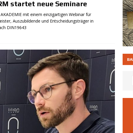
 startet neue Seminare
w/d)
SCHWIMMBAD - STELLENBÖRSE - JOBS
KADEMIE mit einem einzigartigen Webinar für
ler Schwimm- und Sportstättenbetriebe suchen Wasseraufsichten
ster, Auszubildende und Entscheidungsträger in
ch DIN19643
er*in (m/w/d)
SCHWIMMBAD - STELLENBÖRSE - JOBS
meinde Albbruck | Fachangestellte/ für Bäderbetriebe (m/w/d)
TELLENBÖRSE - JOBS
BA
adtwerke Heilbronn GmbH: Rettungsschwimmer (m/w/d)
LENBÖRSE - JOBS
adt Pulheim – Aquarena sucht | Rettungsschwimmer/-innen
BAD - STELLENBÖRSE - JOBS
adt Pulheim – Aquarena sucht Vollzeit | Badewärter/in m/w/d
LENBÖRSE - JOBS
acelsus Bad: Bad-/Saunaaufsicht m/w/d / Vollzeit (38,5 h)
LENBÖRSE - JOBS