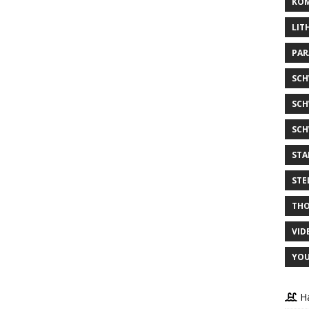
KOM
LIT
PAR
SC
SCH
SCH
STA
STE
THO
VID
YOU
Ha