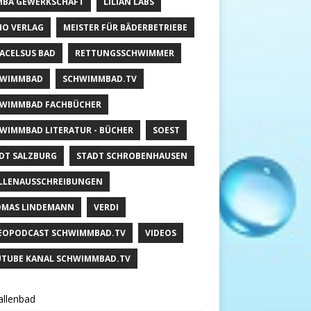
BA GEWERKSCHAFT
LILIAN LABS
HO VERLAG
MEISTER FÜR BÄDERBETRIEBE
ACELSUS BAD
RETTUNGSSCHWIMMER
HWIMMBAD
SCHWIMMBAD.TV
WIMMBAD FACHBÜCHER
WIMMBAD LITERATUR - BÜCHER
SOEST
DT SALZBURG
STADT SCHROBENHAUSEN
LLENAUSSCHREIBUNGEN
MAS LINDEMANN
VERDI
EOPODCAST SCHWIMMBAD.TV
VIDEOS
TUBE KANAL SCHWIMMBAD.TV
llenbad