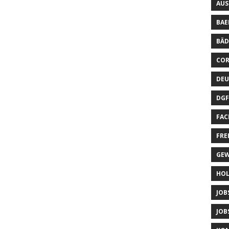
AUS
BAE
BÄD
CO
DEU
DGF
FAC
FRE
GEW
HOL
JOB
JOB