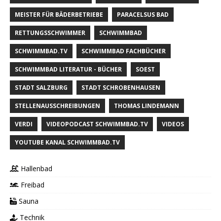
MEISTER FÜR BÄDERBETRIEBE
PARACELSUS BAD
RETTUNGSSCHWIMMER
SCHWIMMBAD
SCHWIMMBAD.TV
SCHWIMMBAD FACHBÜCHER
SCHWIMMBAD LITERATUR - BÜCHER
SOEST
STADT SALZBURG
STADT SCHROBENHAUSEN
STELLENAUSSCHREIBUNGEN
THOMAS LINDEMANN
VERDI
VIDEOPODCAST SCHWIMMBAD.TV
VIDEOS
YOUTUBE KANAL SCHWIMMBAD.TV
Hallenbad
Freibad
Sauna
Technik