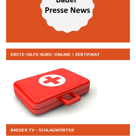
ERSTE-HILFE-KURS | ONLINE + ZERTIFIKAT
BAEDER.TV – SCHLAGWÖRTER